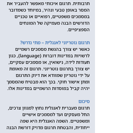
תרבותית. תרגום איכותי מאפשר להעביר את 
המסר באופן טבעי ונהיר, במיוחד כשמדובר 
במסמכים משפטיים, רפואיים או טכניים 
הדורשים הבנה מעמיקה של המונחים 
הספציפיים.
תרגום נוטריוני לאנגלית – מתי נדרש?
כאשר יש צורך בהגשת מסמכים רשמיים 
לרשויות במדינות דוברות {language}, כגון 
תעודות לידה, נישואין, או מסמכים עסקיים, 
יש צורך בתרגום נוטריוני. תרגום זה מאומת 
על ידי נוטריון שמוודא את דיוק התרגום 
ומתן אישור חוקי. בכך הוא מבטיח שהמסמך 
יהיה קביל במוסדות הרשמיים במדינות אלו.
סיכום
תרגום מעברית לאנגלית נחוץ למגוון צרכים, 
החל מעסקים ועד למסמכים אישיים 
ומשפטיים. השפה האנגלית היא שפה 
ייחודית, והבטחת תרגום מדויק דורשת הבנה 