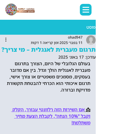
פוסט
ohad947
11 בפבר׳ 2025
זמן קריאה 1 דקות
תרגום מעברית לאנגלית – מי צריך?
עודכן:
17 באוג׳ 2025
בעולם הגלובלי של היום, הצורך בתרגום 
מעברית לאנגלית הולך וגדל. בין אם מדובר 
בעסקים, מסמכים משפטיים או צורך אישי, 
תרגום איכותי הוא הכרחי להבטחת תקשורת 
מדויקת וברורה.
📩
אם השירות הזה רלוונטי עבורך, הקלק 
וקבל "10% הנחה", לקבלת הצעת מחיר 
משתלמת!