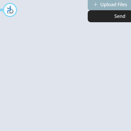
Upload Files
Send