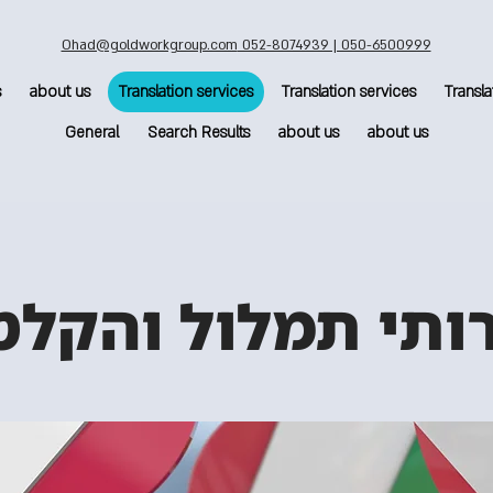
Ohad@goldworkgroup.com
052-8074939 | 050-6500999
s
about us
Translation services
Translation services
Transla
General
Search Results
about us
about us
ותי תמלול והקלט