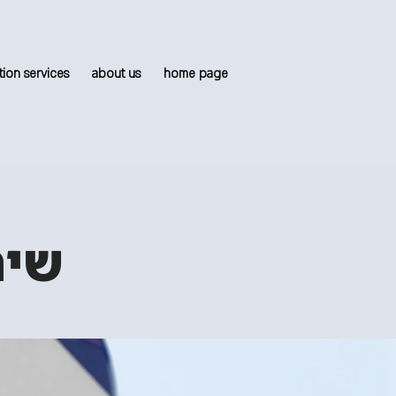
tion services
about us
home page
שיר