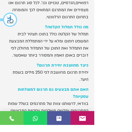
רפואיים,הנדסיים, טכניים וכו'. לכל סוג תרגום אנו
מצמידים את המתרגם המתאים לכך והמומחה
בתחום התרגום הרלוונטי.
מה כולל תמלול הקלטה?
תמלול של הקלטה כולל בתוכו תצהיר לבית
המשפט חתום ומלא על ידי המתמללת המבצעת
את התמלול ואת התוכן של התמלול מחולק לפי
דוברים באופן האמין והמסודר ביותר שאפשר.
כיצד מחושבת יחידת תרגום?
יחידת תרגום מחושבת לפי 250 מילים בשפת
היעד.
האם אתם מבצעים גם תרגום למשלחות
עסקיות?
בוודאי, לרשותנו צוות של מתרגמים בשלל שפות
המתרגמים ומלווים משלחות עסקיות המבצעים
תרגומים סימולטנים ועוקבים. נשמח לבצע
עבורכם תרגום לפי הצורך.