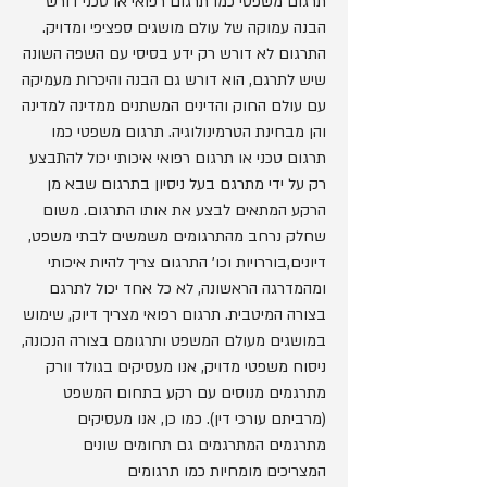
תרגום משפטי כמו תרגום רפואי או טכני דורש
הבנה עמוקה של עולם מושגים ספציפי ומדויק.
התרגום לא דורש רק ידע בסיסי עם השפה השונה
שיש לתרגם, הוא דורש גם הבנה והיכרות מעמיקה
עם עולם החוק והדינים המשתנים ממדינה למדינה
והן מבחינת הטרמינולוגיה. תרגום משפטי כמו
תרגום טכני או תרגום רפואי איכותי יכול להתבצע
רק על ידי מתרגם בעל ניסיון בתרגום שבא מן
הרקע המתאים לבצע את אותו התרגום. משום
שחלק נרחב מהתרגומים משמשים לבתי משפט,
דיונים,בוררויות וכו' התרגום צריך להיות איכותי
ומהמדרגה הראשונה, לא כל אחד יכול לתרגם
בצורה המיטבית. תרגום רפואי מצריך דיוק, שימוש
במושגים מעולם המשפט ותרגומם בצורה הנכונה,
ניסוח משפטי מדויק, אנו מעסיקים בגולד וורק
מתרגמים מנוסים עם רקע בתחום המשפט
(מרביתם עורכי דין). כמו כן, אנו מעסיקים
מתרגמים המתרגמים גם תחומים שונים
המצריכים מומחיות כמו תרגומים