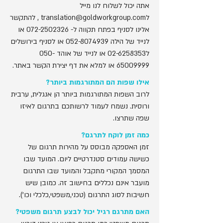
אתה יכול לשלוח לנו מייל
ל
translation@goldworkgroup.com
, להתקשר
אלינו לסניף בפתח תקווה ל-
072-2502326
או
לנייד של הילה
052-8074939
או לסניף בירושלים
ל02-6258353 או לנייד של אוהד
050-
65009999
או למלא את דף יצירת הקשר באתר.
אילו שפות הם המתורגמות ביותר?
לרוב השפות המתורגמות ביותר הן אנגלית, ערבית
ורוסית. נשמח לעמוד לרשותכם בתרגום לאיזו
שפה שתרצו.
כמה זמן לוקח לתרגם?
זמן האספקה ​​מבוסס על מהירות תרגום של
כשישה עמודים סטנדרטיים ליום. המועד שבו
המסמך המקורי מתקבל והמועד שבו התרגום
מועבר אינם נכללים בחישוב זה. כמובן שיש
חשיבות לסוג התרגום (טכני,משפטי,כלכלי וכו').
האם מתרגם רגיל יכול לבצע תרגום משפטי?