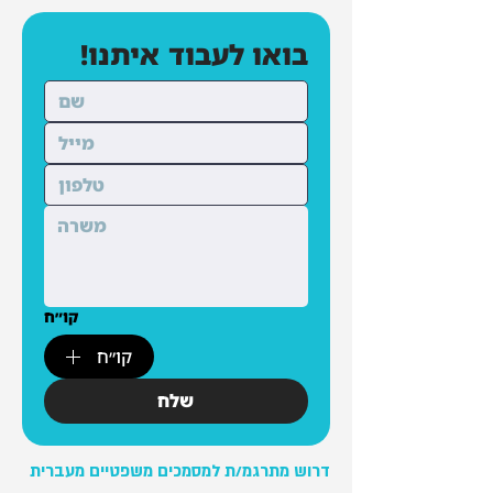
בואו לעבוד איתנו!
קו״ח
קו״ח
שלח
דרוש מתרגמ/ת למסמכים משפטיים מעברית