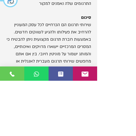
התרגומים שלה נאמנים למקור
סיכום
שירותי תרגום הם הכרחיים לכל עסק המעוניין
להרחיב את פעילותו ולהגיע לשווקים חדשים.
באמצעות חברת תרגום מקצועית ניתן להבטיח כי
המסרים המרכזיים יישארו מדויקים ואיכותיים,
והמותג ישמור על מוניטין חיובי. בין אם אתם
מחפשים שירותי תרגום מעברית לאנגלית או
תרגומים במגוון שפות אחרות, השקעה בחברת
תרגום איכותית היא צעד חכם וחשוב לעסק
שלכם.
מלאו פרטים וניצור
איתכם קשר בהקדם: