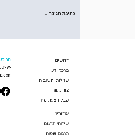
כתיבת תגובה...
התפתחויות בעולם התמלול
וההתאמה לעולם הבינה
המלאכותית
צור קש
דרושים
00999
מרכז ידע
p.com
שאלות ותשובות
צור קשר
קבל הצעת מחיר
אודותינו
שירותי תרגום
תרגום שפות