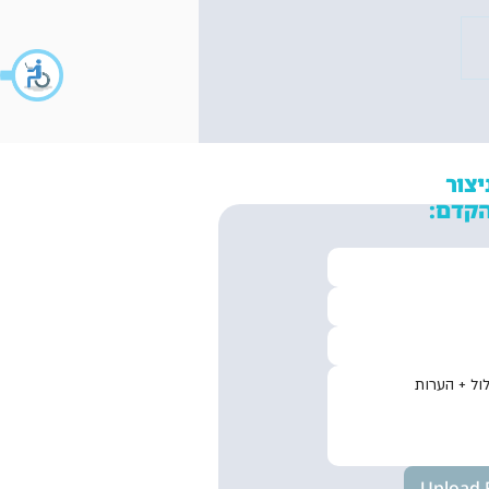
ברות התרגום
ות בעולם הבינה
כותי
יצור
קדם:
Upload F