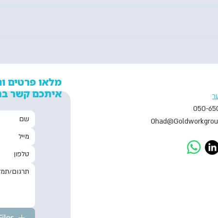
איך חברות התמלול
איך ח
משתלבות בעולם הבינה
משתלב
המלאכותית
המלא
מלאו פרטים ונ
איתכם קשר בה
ר
050-65
Ohad@Goldworkgrou
iles